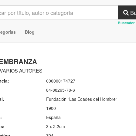
Bu
Buscador 
tegorías
Blog
EMBRANZA
 VARIOS AUTORES
ncia:
000000174727
84-88265-78-6
al:
Fundación "Las Edades del Hombre"
1900
:
España
s:
3 x 2.2cm
ción:
704