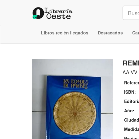
Libros recién llegados
Destacados
Ca
REM
AA.VV
Refere
ISBN:
Editori
Año:
Ciudad
Medida
Pagina