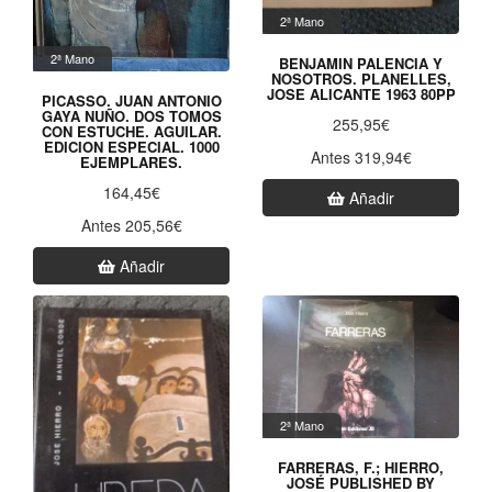
2ª Mano
2ª Mano
BENJAMIN PALENCIA Y
NOSOTROS. PLANELLES,
JOSE ALICANTE 1963 80PP
PICASSO. JUAN ANTONIO
GAYA NUÑO. DOS TOMOS
255,95€
CON ESTUCHE. AGUILAR.
EDICION ESPECIAL. 1000
Antes 319,94€
EJEMPLARES.
164,45€
Añadir
Antes 205,56€
Añadir
2ª Mano
FARRERAS, F.; HIERRO,
JOSÉ PUBLISHED BY