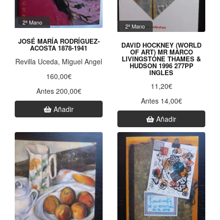
2ª Mano
2ª Mano
JOSÉ MARÍA RODRÍGUEZ-
DAVID HOCKNEY (WORLD
ACOSTA 1878-1941
OF ART) MR MARCO
LIVINGSTONE THAMES &
Revilla Uceda, Miguel Angel
HUDSON 1996 277PP
INGLES
160,00€
11,20€
Antes 200,00€
Antes 14,00€
Añadir
Añadir