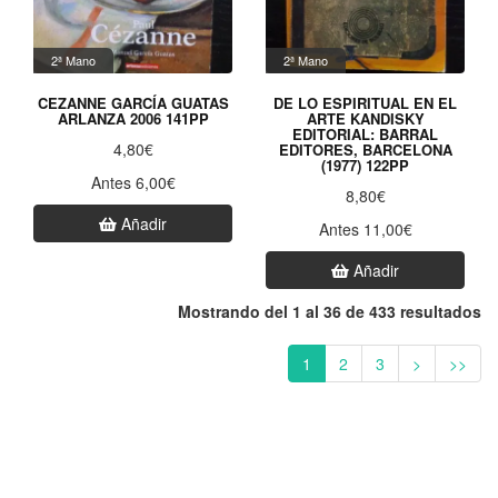
2ª Mano
2ª Mano
CEZANNE GARCÍA GUATAS
DE LO ESPIRITUAL EN EL
ARLANZA 2006 141PP
ARTE KANDISKY
EDITORIAL: BARRAL
4,80€
EDITORES, BARCELONA
(1977) 122PP
Antes 6,00€
8,80€
Añadir
Antes 11,00€
Añadir
Mostrando del 1 al 36 de 433 resultados
1
2
3
>
>>