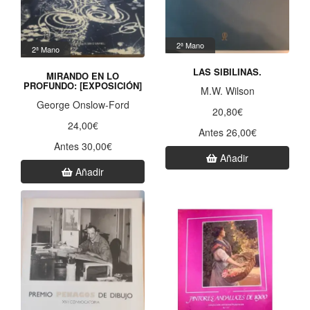
2ª Mano
2ª Mano
LAS SIBILINAS.
MIRANDO EN LO
PROFUNDO: [EXPOSICIÓN]
M.W. Wilson
George Onslow-Ford
20,80€
24,00€
Antes 26,00€
Antes 30,00€
Añadir
Añadir