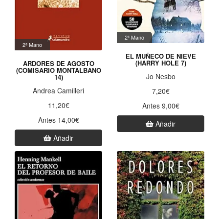
2ª Mano
2ª Mano
EL MUÑECO DE NIEVE
(HARRY HOLE 7)
ARDORES DE AGOSTO
(COMISARIO MONTALBANO
Jo Nesbo
14)
Andrea Camilleri
7,20€
11,20€
Antes 9,00€
Antes 14,00€
Añadir
Añadir