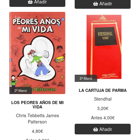
Añadir
Añadir
2ª Mano
LA CARTUJA DE PARMA
2ª Mano
Stendhal
LOS PEORES AÑOS DE MI
VIDA
3,20€
Chris Tebbetts James
Antes 4,00€
Patterson
Añadir
4,80€