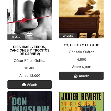
2ª Mano
2ª Mano
YO, ELLAS Y EL OTRO
DIES IRAE (VERSOS,
CANCIONES Y TROCITOS
Gonzalo Suárez
DE CARNE 2)
4,80€
César Pérez Gellida
Antes 6,00€
10,40€
Antes 13,00€
Añadir
Añadir