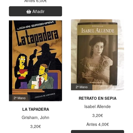
Antes 6,00€
Añadir
2ª Mano
2ª Mano
RETRATO EN SEPIA
Isabel Allende
LA TAPADERA
3,20€
Grisham, John
Antes 4,00€
3,20€