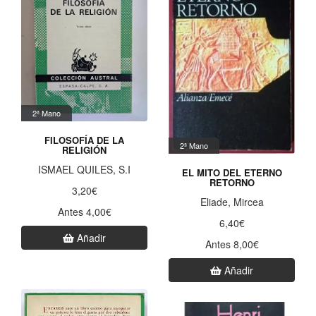
2ª Mano
FILOSOFÍA DE LA
2ª Mano
RELIGIÓN
ISMAEL QUILES, S.I
EL MITO DEL ETERNO
RETORNO
3,20€
Eliade, Mircea
Antes 4,00€
6,40€
Añadir
Antes 8,00€
Añadir