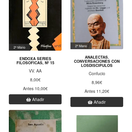
2ª Mano
2ª Mano
ANALECTAS.
ENDOXA SERIES
CONVERSACIONES CON
FILOSOFICAS, Nº 15
LOSDISCIPULOS
VV. AA
Confucio
8,00€
8,96€
Antes 10,00€
Antes 11,20€
Añadir
Añadir