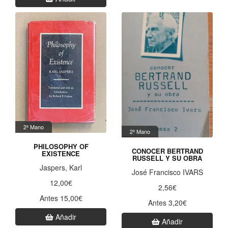
2ª Mano
2ª Mano
PHILOSOPHY OF
CONOCER BERTRAND
EXISTENCE
RUSSELL Y SU OBRA
Jaspers, Karl
José Francisco IVARS
12,00€
2,56€
Antes 15,00€
Antes 3,20€
Añadir
Añadir