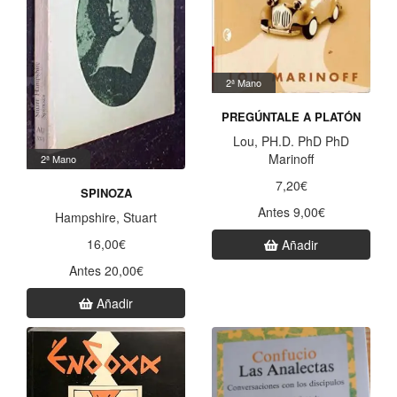
2ª Mano
PREGÚNTALE A PLATÓN
Lou, PH.D. PhD PhD
Marinoff
2ª Mano
7,20€
SPINOZA
Antes 9,00€
Hampshire, Stuart
16,00€
Añadir
Antes 20,00€
Añadir