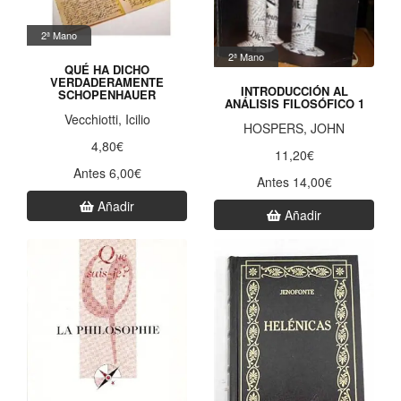
2ª Mano
2ª Mano
QUÉ HA DICHO
VERDADERAMENTE
INTRODUCCIÓN AL
SCHOPENHAUER
ANÁLISIS FILOSÓFICO 1
Vecchiotti, Icilio
HOSPERS, JOHN
4,80€
11,20€
Antes 6,00€
Antes 14,00€
Añadir
Añadir