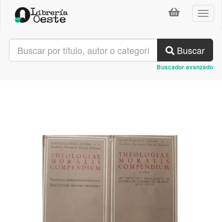
Toggl
naviga
Buscar
Buscador avanzado