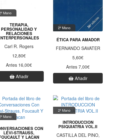
2ª Mano
TERAPIA,
2ª Mano
PERSONALIDAD Y
RELACIONES
INTERPERSONALES
ÉTICA PARA AMADOR
Carl R. Rogers
FERNANDO SAVATER
12,80€
5,60€
Antes 16,00€
Antes 7,00€
Añadir
Añadir
2ª Mano
2ª Mano
INTRODUCCION
PSIQUIATRIA VOL.II
ONVERSACIONES CON
LÉVI-STRAUSS,
CASTILLA DEL PINO,
FOUCAULT Y LACAN