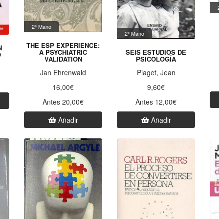
2ª Mano
2ª Mano
THE ESP EXPERIENCE:
N
A PSYCHIATRIC
SEIS ESTUDIOS DE
O
VALIDATION
PSICOLOGÍA
Jan Ehrenwald
Piaget, Jean
16,00€
9,60€
Antes 20,00€
Antes 12,00€
Añadir
Añadir