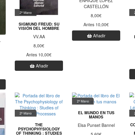
ENRIQUE LÓPEZ
CASTELLÓN
2ª Mano
8,00€
SIGMUND FREUD: SU
Antes 10,00€
VISIÓN DEL HOMBRE
Añadir
VV.AA
Y
8,00€
Antes 10,00€
Añadir
2ª Mano
EL MUNDO EN TUS
2ª Mano
MANOS
THE
C
Elsa Punset Bannel
PSYCHOPHYSIOLOGY
OF THINKING : STUDIES
5,60€