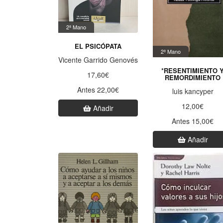
2ª Mano
EL PSICÓPATA
2ª Mano
Vicente Garrido Genovés
*RESENTIMIENTO 
17,60€
REMORDIMIENTO
Antes 22,00€
luis kancyper
12,00€
Añadir
Antes 15,00€
Añadir