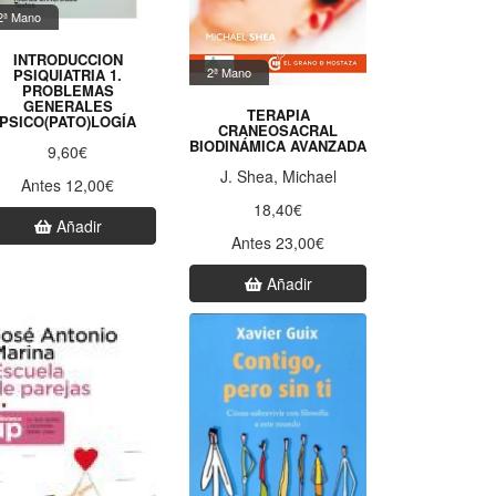
2ª Mano
INTRODUCCION
2ª Mano
PSIQUIATRIA 1.
PROBLEMAS
GENERALES
TERAPIA
PSICO(PATO)LOGÍA
CRANEOSACRAL
BIODINÁMICA AVANZADA
9,60€
J. Shea, Michael
Antes 12,00€
18,40€
Añadir
Antes 23,00€
Añadir