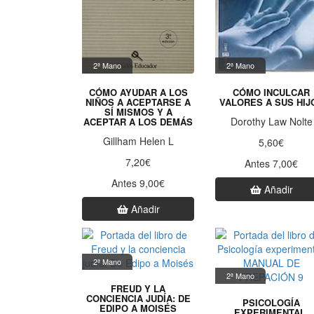
2ª Mano
2ª Mano
CÓMO AYUDAR A LOS
CÓMO INCULCAR
NIÑOS A ACEPTARSE A
VALORES A SUS HIJ
SÍ MISMOS Y A
Dorothy Law Nolte
ACEPTAR A LOS DEMÁS
Gillham Helen L
5,60€
7,20€
Antes 7,00€
Antes 9,00€
Añadir
Añadir
2ª Mano
2ª Mano
FREUD Y LA
CONCIENCIA JUDÍA: DE
PSICOLOGÍA
EDIPO A MOISÉS
EXPERIMENTAL.