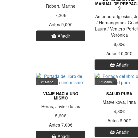
MANUAL DE PREPAC
Robert, Marthe
9
7,20€
Antequera Iglesias, J
/ Hernangómez Criad
Antes 9,00€
Laura / Ventero Portel
Verónica
Añadir
8,00€
Antes 10,00€
Añadir
2ª Mano
2ª Mano
VIAJE HACIA UNO
SALUD PURA
MISMO
Matveikova, Irina
Heras, Javier de las
4,80€
5,60€
Antes 6,00€
Antes 7,00€
Añadir
Añadir