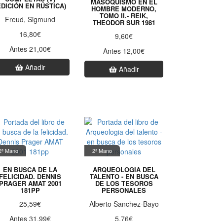
MASOQUISMO EN EL
EDICIÓN EN RÚSTICA)
HOMBRE MODERNO,
TOMO II.- REIK,
Freud, Sigmund
THEODOR SUR 1981
16,80€
9,60€
Antes 21,00€
Antes 12,00€
Añadir
Añadir
2ª Mano
2ª Mano
EN BUSCA DE LA
ARQUEOLOGIA DEL
FELICIDAD. DENNIS
TALENTO - EN BUSCA
PRAGER AMAT 2001
DE LOS TESOROS
181PP
PERSONALES
25,59€
Alberto Sanchez-Bayo
Antes 31,99€
5,76€