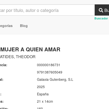
Bu
Buscador 
tegorías
Blog
 MUJER A QUIEN AMAR
FATIDES, THEODOR
ncia:
000000186731
9791387605049
al:
Galaxia Gutenberg, S.L
2025
:
España
s:
21 x 14cm
ción:
160