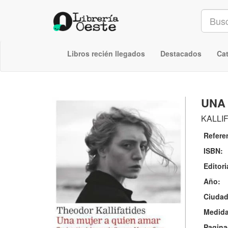
Libros recién llegados
Destacados
Ca
UNA
KALLI
Refere
ISBN:
Editori
Año:
Ciudad
Medida
Pagina