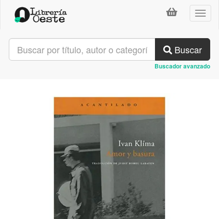
Toggl
naviga
Buscar
Buscador avanzado