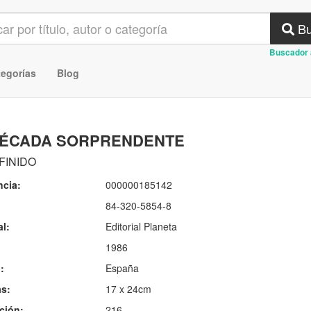
Bu
Buscador 
tegorías
Blog
DÉCADA SORPRENDENTE
FINIDO
ncia:
000000185142
84-320-5854-8
al:
Editorial Planeta
1986
:
España
s:
17 x 24cm
ción:
216