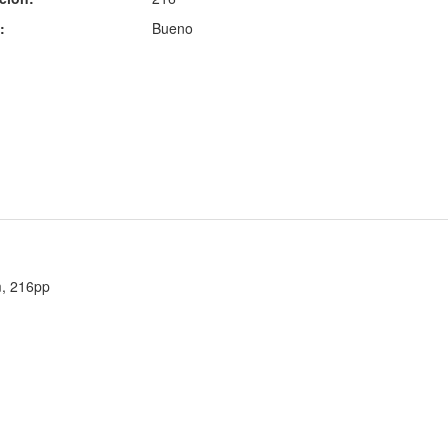
:
Bueno
m, 216pp