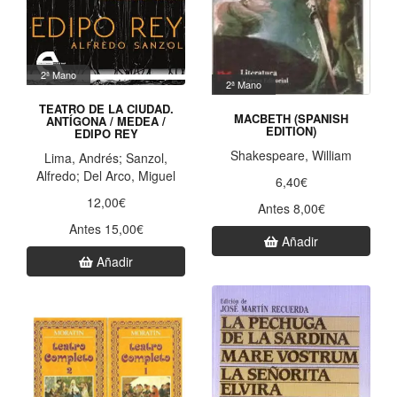
2ª Mano
2ª Mano
TEATRO DE LA CIUDAD.
MACBETH (SPANISH
ANTÍGONA / MEDEA /
EDITION)
EDIPO REY
Shakespeare, William
Lima, Andrés; Sanzol,
Alfredo; Del Arco, Miguel
6,40€
12,00€
Antes 8,00€
Antes 15,00€
Añadir
Añadir