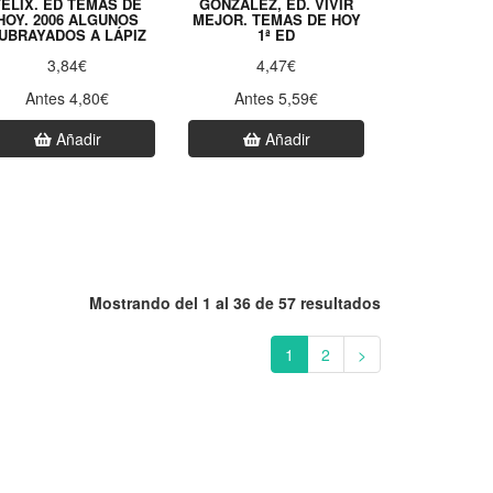
FÉLIX. ED TEMAS DE
GONZÁLEZ, ED. VIVIR
HOY. 2006 ALGUNOS
MEJOR. TEMAS DE HOY
UBRAYADOS A LÁPIZ
1ª ED
3,84€
4,47€
Antes 4,80€
Antes 5,59€
Añadir
Añadir
Mostrando del 1 al 36 de 57 resultados
1
2
>