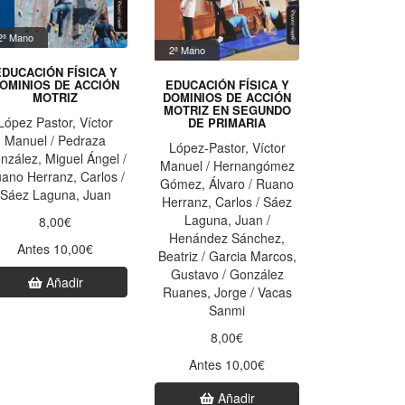
2ª Mano
2ª Mano
EDUCACIÓN FÍSICA Y
OMINIOS DE ACCIÓN
EDUCACIÓN FÍSICA Y
MOTRIZ
DOMINIOS DE ACCIÓN
MOTRIZ EN SEGUNDO
López Pastor, Víctor
DE PRIMARIA
Manuel / Pedraza
López-Pastor, Víctor
nzález, Miguel Ángel /
Manuel / Hernangómez
ano Herranz, Carlos /
Gómez, Álvaro / Ruano
Sáez Laguna, Juan
Herranz, Carlos / Sáez
Laguna, Juan /
8,00€
Henández Sánchez,
Antes 10,00€
Beatriz / Garcia Marcos,
Gustavo / González
Añadir
Ruanes, Jorge / Vacas
Sanmi
8,00€
Antes 10,00€
Añadir