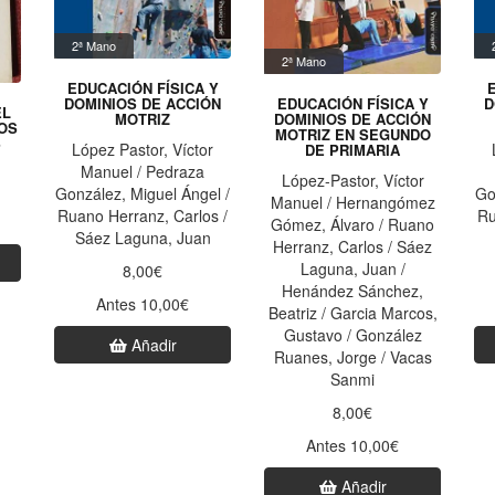
2ª Mano
2ª Mano
EDUCACIÓN FÍSICA Y
DOMINIOS DE ACCIÓN
D
EDUCACIÓN FÍSICA Y
EL
MOTRIZ
DOMINIOS DE ACCIÓN
OS
MOTRIZ EN SEGUNDO
S
López Pastor, Víctor
DE PRIMARIA
Manuel / Pedraza
López-Pastor, Víctor
González, Miguel Ángel /
Go
Manuel / Hernangómez
Ruano Herranz, Carlos /
Ru
Gómez, Álvaro / Ruano
Sáez Laguna, Juan
Herranz, Carlos / Sáez
Laguna, Juan /
8,00€
Henández Sánchez,
Antes 10,00€
Beatriz / Garcia Marcos,
Gustavo / González
Añadir
Ruanes, Jorge / Vacas
Sanmi
8,00€
Antes 10,00€
Añadir