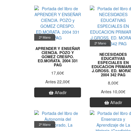
2ª Mano
2ª Mano
APRENDER Y ENSEÑAR
CIENCIA. POZO Y
NECESIDADES
GOMEZ CRESPO.
EDUCATIVAS
ED.MORATA. 2004 331
ESPECIALES EN
PAG
EDUCACION PRIMARI
J.GROSS. ED. MORA
17,60€
2004 342 PAG
Antes 22,00€
8,00€
Antes 10,00€
Añadir
Añadir
2ª Mano