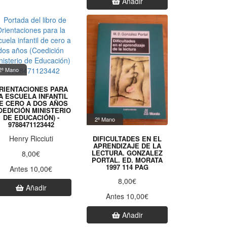
Añadir
2ª Mano
RIENTACIONES PARA
A ESCUELA INFANTIL
E CERO A DOS AÑOS
OEDICIÓN MINISTERIO
DE EDUCACIÓN) -
2ª Mano
9788471123442
Henry Ricciuti
DIFICULTADES EN EL
APRENDIZAJE DE LA
LECTURA. GONZALEZ
8,00€
PORTAL. ED. MORATA
1997 114 PAG
Antes 10,00€
8,00€
Añadir
Antes 10,00€
Añadir