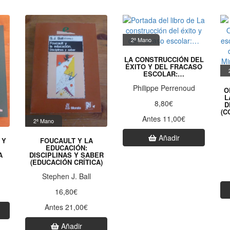
2ª Mano
LA CONSTRUCCIÓN DEL
ÉXITO Y DEL FRACASO
ESCOLAR:…
Philippe Perrenoud
O
L
8,80€
D
(C
Antes 11,00€
2ª Mano
Añadir
 Y
FOUCAULT Y LA
EDUCACIÓN:
A
DISCIPLINAS Y SABER
(EDUCACIÓN CRÍTICA)
Stephen J. Ball
16,80€
Antes 21,00€
Añadir