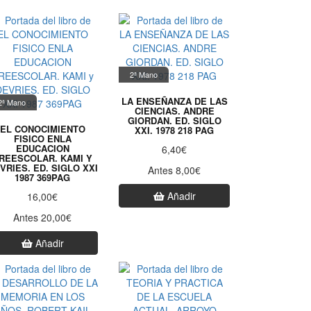
2ª Mano
LA ENSEÑANZA DE LAS
2ª Mano
CIENCIAS. ANDRE
GIORDAN. ED. SIGLO
EL CONOCIMIENTO
XXI. 1978 218 PAG
FISICO ENLA
EDUCACION
6,40€
REESCOLAR. KAMI Y
VRIES. ED. SIGLO XXI
Antes 8,00€
1987 369PAG
Añadir
16,00€
Antes 20,00€
Añadir