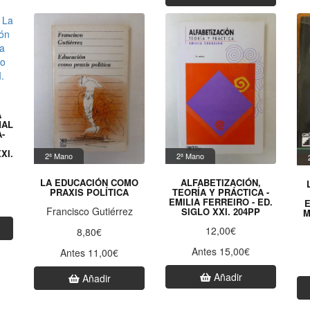
A
MAL
-
XI.
2ª Mano
2ª Mano
LA EDUCACIÓN COMO
ALFABETIZACIÓN,
PRAXIS POLÍTICA
TEORÍA Y PRÁCTICA -
EMILIA FERREIRO - ED.
E
Francisco Gutiérrez
SIGLO XXI. 204PP
M
12,00€
8,80€
Antes 15,00€
Antes 11,00€
Añadir
Añadir