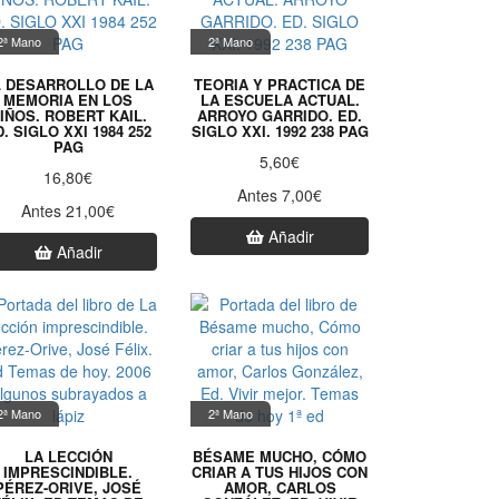
2ª Mano
2ª Mano
L DESARROLLO DE LA
TEORIA Y PRACTICA DE
MEMORIA EN LOS
LA ESCUELA ACTUAL.
IÑOS. ROBERT KAIL.
ARROYO GARRIDO. ED.
. SIGLO XXI 1984 252
SIGLO XXI. 1992 238 PAG
PAG
5,60€
16,80€
Antes 7,00€
Antes 21,00€
Añadir
Añadir
2ª Mano
2ª Mano
LA LECCIÓN
BÉSAME MUCHO, CÓMO
IMPRESCINDIBLE.
CRIAR A TUS HIJOS CON
PÉREZ-ORIVE, JOSÉ
AMOR, CARLOS