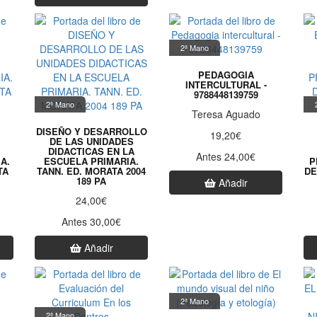
2ª Mano
PEDAGOGIA
INTERCULTURAL -
9788448139759
2ª Mano
Teresa Aguado
DISEÑO Y DESARROLLO
19,20€
DE LAS UNIDADES
DIDACTICAS EN LA
Antes 24,00€
A.
ESCUELA PRIMARIA.
P
TA
TANN. ED. MORATA 2004
DE
189 PA
Añadir
24,00€
Antes 30,00€
Añadir
2ª Mano
2ª Mano