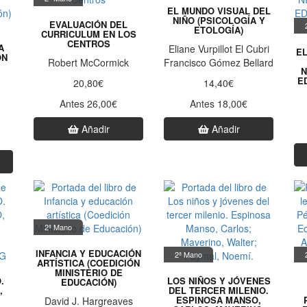
EL MUNDO VISUAL DEL
NIÑO (PSICOLOGÍA Y
EVALUACIÓN DEL
ETOLOGÍA)
CURRICULUM EN LOS
CENTROS
A
Eliane Vurpillot El Cubri
E
ÓN
Robert McCormick
Francisco Gómez Bellard
N
ED
20,80€
14,40€
Antes 26,00€
Antes 18,00€
Añadir
Añadir
2ª Mano
INFANCIA Y EDUCACIÓN
2ª Mano
ARTÍSTICA (COEDICIÓN
MINISTERIO DE
.
LOS NIÑOS Y JÓVENES
EDUCACIÓN)
,
DEL TERCER MILENIO.
ESPINOSA MANSO,
David J. Hargreaves