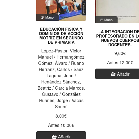
2ª Mano
2ª Mano
EDUCACIÓN FÍSICA Y
LA INTEGRACION D
DOMINIOS DE ACCIÓN
PROFESORADO EN L
MOTRIZ EN SEGUNDO
NUEVOS CUERPO
DE PRIMARIA
DOCENTES.
López-Pastor, Víctor
9,60€
Manuel / Hernangómez
Antes 12,00€
Gómez, Álvaro / Ruano
Herranz, Carlos / Sáez
Añadir
Laguna, Juan /
Henández Sánchez,
Beatriz / Garcia Marcos,
Gustavo / González
Ruanes, Jorge / Vacas
Sanmi
8,00€
Antes 10,00€
Añadir