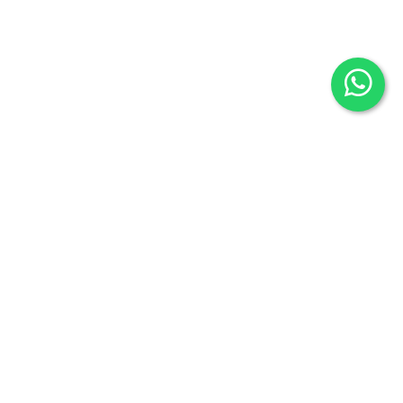
ntacto
info@libreriaoeste.com
626732326
Instagram