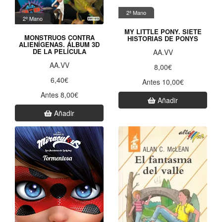
2ª Mano
2ª Mano
MY LITTLE PONY. SIETE
MONSTRUOS CONTRA
HISTORIAS DE PONYS
ALIENÍGENAS. ÁLBUM 3D
DE LA PELÍCULA
AA.VV
AA.VV
8,00€
6,40€
Antes 10,00€
Antes 8,00€
Añadir
Añadir