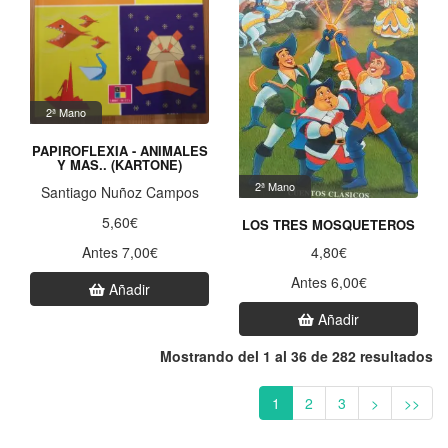
2ª Mano
PAPIROFLEXIA - ANIMALES
Y MAS.. (KARTONE)
2ª Mano
Santiago Nuñoz Campos
5,60€
LOS TRES MOSQUETEROS
4,80€
Antes 7,00€
Antes 6,00€
Añadir
Añadir
Mostrando del 1 al 36 de 282 resultados
1
2
3
>
>>