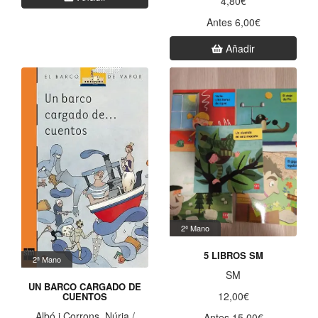
4,80€
Antes 6,00€
Añadir
2ª Mano
5 LIBROS SM
2ª Mano
SM
UN BARCO CARGADO DE
12,00€
CUENTOS
Albó i Corrons, Núria /
Antes 15,00€