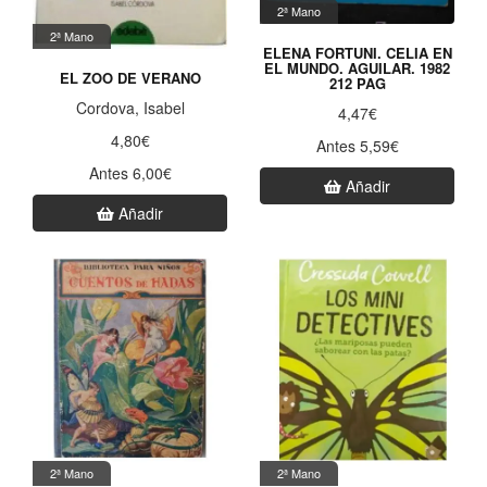
2ª Mano
2ª Mano
ELENA FORTUNI. CELIA EN
EL MUNDO. AGUILAR. 1982
EL ZOO DE VERANO
212 PAG
Cordova, Isabel
4,47€
4,80€
Antes 5,59€
Antes 6,00€
Añadir
Añadir
2ª Mano
2ª Mano