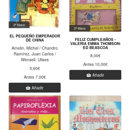
2ª Mano
2ª Mano
EL PEQUEÑO EMPERADOR
FELIZ CUMPLEAÑOS -
DE CHINA
VALERIA EMMA THOMSON-
ED BEASCOA
Amelin, Michel / Chandro
Ramírez, Juan Carlos /
8,00€
Wensell, Ulises
Antes 10,00€
5,60€
Añadir
Antes 7,00€
Añadir