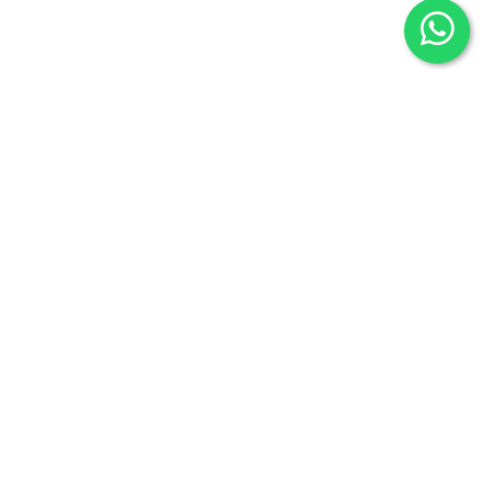
Librería Oeste
Fuentesauco 26, 28024
Madrid